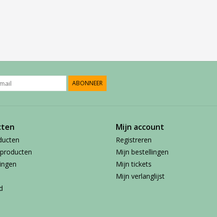
ABONNEER
cten
Mijn account
ducten
Registreren
producten
Mijn bestellingen
ingen
Mijn tickets
Mijn verlanglijst
d