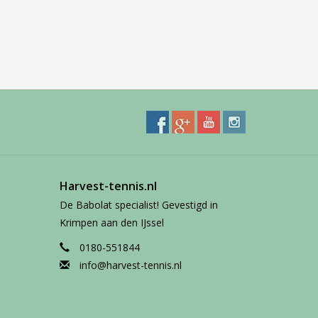
Harvest-tennis.nl
De Babolat specialist! Gevestigd in
Krimpen aan den IJssel
0180-551844
info@harvest-tennis.nl