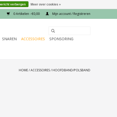
bericht verbergen
Meer over cookies »
0 Artikelen - €0,00
Mijn account / Registreren
SNAREN
ACCESSOIRES
SPONSORING
HOME
/
ACCESSOIRES
/
HOOFDBAND/POLSBAND