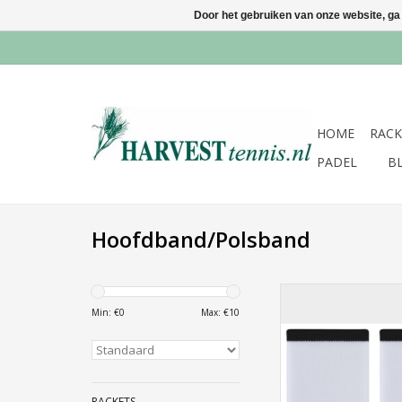
Door het gebruiken van onze website, ga
HOME
RACK
PADEL
B
Hoofdband/Polsband
Logo Polsband 
Min: €
0
Max: €
10
TOEVOEGEN AAN WI
RACKETS