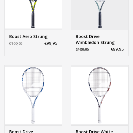
Accessoires
Sponsoring
Boost Aero Strung
Boost Drive
Wimbledon Strung
€99,95
€109,95
Padel
Limited
€89,95
€109,95
Blog
Boost Drive
Boost Drive White