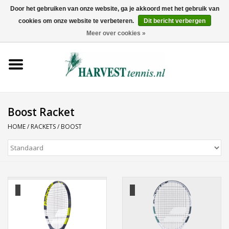
Door het gebruiken van onze website, ga je akkoord met het gebruik van
cookies om onze website te verbeteren.
Dit bericht verbergen
0 Artikelen - €0,00
Meer over cookies »
Home
Rackets
Tenniskleding
Boost Racket
HOME
/
RACKETS
/
BOOST
Tennisschoenen
Tassen
Ballen
Snaren