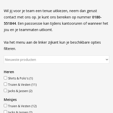
Accessoires
Wil jij voor je team een tenue uitkiezen, neem dan gerust
contact met ons op. Je kunt ons bereiken op nummer
0180-
551844
. Een passsessie kan tijdens kantooruren of wanneer het
Sponsoring
jou en je teammaten uitkomt.
Padel
Via het menu aan de linker zijkant kun je beschikbare opties
filteren.
Blog
Heren
Shirts & Polo's
(1)
Truien & Vesten
(11)
Jacks & Jassen
(2)
Meisjes
Truien & Vesten
(12)
Jacks & Jassen
(2)