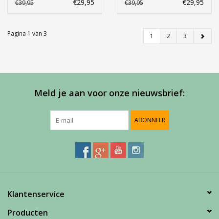
€29,95
€29,95
€39,95
€39,95
Pagina 1 van 3
1
2
3
Meld je aan voor onze nieuwsbrief:
ABONNEER
Klantenservice
Producten