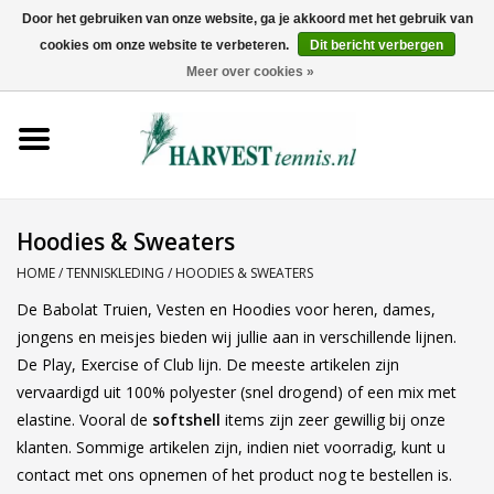
Door het gebruiken van onze website, ga je akkoord met het gebruik van
cookies om onze website te verbeteren.
Dit bericht verbergen
0 Artikelen - €0,00
Meer over cookies »
Home
Rackets
Tenniskleding
Hoodies & Sweaters
HOME
/
TENNISKLEDING
/
HOODIES & SWEATERS
Tennisschoenen
De Babolat Truien, Vesten en Hoodies voor heren, dames,
jongens en meisjes bieden wij jullie aan in verschillende lijnen.
Tassen
De Play, Exercise of Club lijn. De meeste artikelen zijn
vervaardigd uit 100% polyester (snel drogend) of een mix met
Ballen
elastine. Vooral de
softshell
items zijn zeer gewillig bij onze
klanten. Sommige artikelen zijn, indien niet voorradig, kunt u
contact met ons opnemen of het product nog te bestellen is.
Snaren