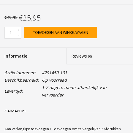
€25,95
€49,95
+
TOEVOEGEN AAN WINKELWAGEN
-
Informatie
Reviews
(0)
Artikelnummer:
42S1450-101
Beschikbaarheid:
Op voorraad
1-2 dagen, mede afhankelijk van
Levertijd:
vervoerder
Gender:Uni
Kleur: Wit 101
Materiaal: 100% Polyester - Inside 97% Polyester, 3% Spandex
Aan verlanglijst toevoegen
/
Toevoegen om te vergelijken
/
Afdrukken