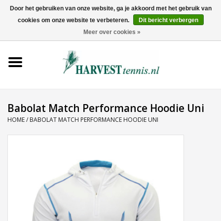
Door het gebruiken van onze website, ga je akkoord met het gebruik van
cookies om onze website te verbeteren.
Dit bericht verbergen
0 Artikelen - €0,00
Meer over cookies »
Home
Rackets
Tenniskleding
Babolat Match Performance Hoodie Uni
HOME
/
BABOLAT MATCH PERFORMANCE HOODIE UNI
Tennisschoenen
Tassen
Ballen
Snaren