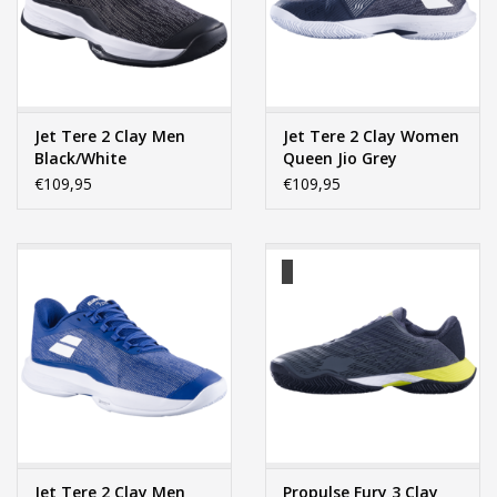
Accessoires
Sponsoring
Jet Tere 2 Clay Men
Jet Tere 2 Clay Women
Black/White
Queen Jio Grey
Padel
€109,95
€109,95
Blog
Jet Tere 2 Clay Men
Propulse Fury 3 Clay