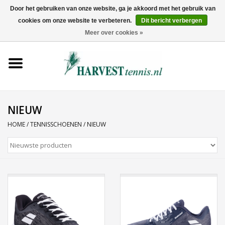
Door het gebruiken van onze website, ga je akkoord met het gebruik van
cookies om onze website te verbeteren.
Dit bericht verbergen
0 Artikelen - €0,00
Meer over cookies »
Home
Rackets
Tenniskleding
NIEUW
HOME
/
TENNISSCHOENEN
/
NIEUW
Tennisschoenen
Tassen
Ballen
Snaren