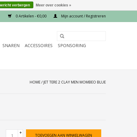
bericht verbergen
Meer over cookies »
0 Artikelen - €0,00
Mijn account / Registreren
SNAREN
ACCESSOIRES
SPONSORING
HOME
/
JET TERE 2 CLAY MEN MOMBEO BLUE
+
TOEVOEGEN AAN WINKELWAGEN