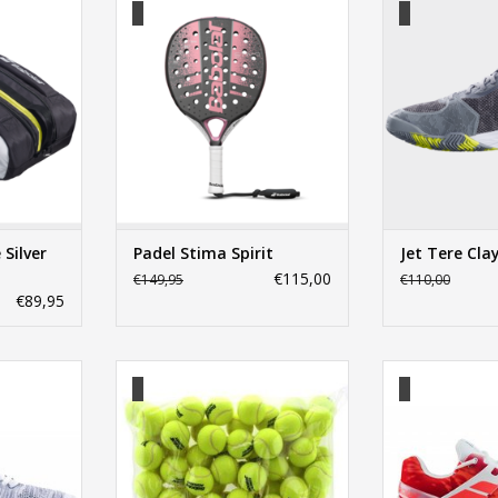
NKELWAGEN
TOEVOEGEN AAN WINKELWAGEN
TOEVOEGEN AA
Silver
Padel Stima Spirit
Jet Tere Cla
€115,00
€149,95
€110,00
€89,95
st Clay Men
Gold Academy Zak X72
Babolat Propuls
Wo
NKELWAGEN
TOEVOEGEN AAN WINKELWAGEN
TOEVOEGEN AA