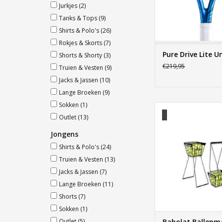
Jurkjes
(2)
Tanks & Tops
(9)
Shirts & Polo's
(26)
Rokjes & Skorts
(7)
Pure Drive Lite 
Shorts & Shorty
(3)
€219,95
Truien & Vesten
(9)
Jacks & Jassen
(10)
Lange Broeken
(9)
Sokken
(1)
Babolat Balle
Outlet
(13)
TOEVOEGEN AAN WI
Jongens
Shirts & Polo's
(24)
Truien & Vesten
(13)
Jacks & Jassen
(7)
Lange Broeken
(11)
Shorts
(7)
Sokken
(1)
Outlet
(5)
Babolat Ballenm