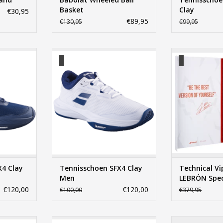
Basket
Clay
€30,95
€89,95
€130,95
€99,95
Clay Men
Tennisschoen SFX4 Clay Men
Technical Vip
Special 
NKELWAGEN
TOEVOEGEN AAN WINKELWAGEN
TOEVOEGEN AA
X4 Clay
Tennisschoen SFX4 Clay
Technical Vi
Men
LEBRÓN Speci
€120,00
€120,00
€100,00
€379,95
lver Black
Padel Stima Spirit
Jet Te