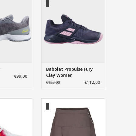
Women
N WINKELWAGEN
TOEVOEGEN AAN WINKELWAGEN
y
Babolat Propulse Fury
Clay Women
€99,00
€112,00
€122,00
e Fury All Court
Babolat Core Wrap Skort Women
men
TOEVOEGEN AAN WINKELWAGEN
N WINKELWAGEN