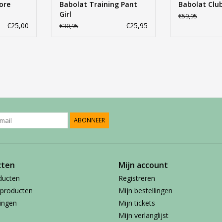
ore
Babolat Training Pant
Babolat Club
Girl
€59,95
€25,00
€25,95
€30,95
ABONNEER
cten
Mijn account
ducten
Registreren
producten
Mijn bestellingen
ingen
Mijn tickets
Mijn verlanglijst