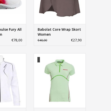
ulse Fury All
Babolat Core Wrap Skort
en
Women
€78,00
€27,90
€40,00
b Jacket Girl
Babolat Performance Match Polo
Girl
N WINKELWAGEN
TOEVOEGEN AAN WINKELWAGEN