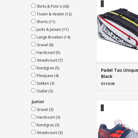
Shirts & Polo's
(36)
TOEVOEGEN AAN WI
Truien & Vesten
(12)
Shorts
(11)
Jacks & Jassen
(11)
Lange Broeken
(14)
Gravel
(8)
Hardcourt
(5)
Smashcourt
(7)
Kunstgras
(5)
Padel Tas Unique 
Plexipave
(4)
Black
Sokken
(3)
€119,95
Outlet
(3)
Junior
Babolat Propulse Bla
Gravel
(3)
TOEVOEGEN AAN WI
Hardcourt
(3)
Kunstgras
(3)
Smashcourt
(3)