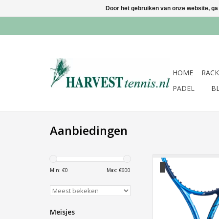
Door het gebruiken van onze website, ga
HOME
RACK
PADEL
B
Aanbiedingen
Pure Drive Lite U
Min: €
0
Max: €
600
TOEVOEGEN AAN WI
Meisjes