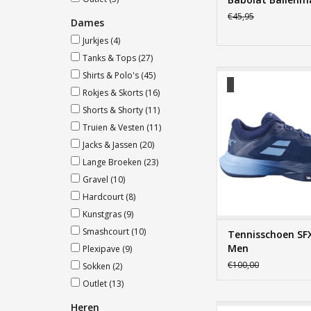
€45,95
Dames
Jurkjes
(4)
Tanks & Tops
(27)
Tennisschoen SFX4 
Shirts & Polo's
(45)
Rokjes & Skorts
(16)
TOEVOEGEN AAN WI
Shorts & Shorty
(11)
Truien & Vesten
(11)
Jacks & Jassen
(20)
Lange Broeken
(23)
Gravel
(10)
Hardcourt
(8)
Kunstgras
(9)
Smashcourt
(10)
Tennisschoen SF
Men
Plexipave
(9)
€100,00
Sokken
(2)
Outlet
(13)
Heren
Padel Tas Unique Si