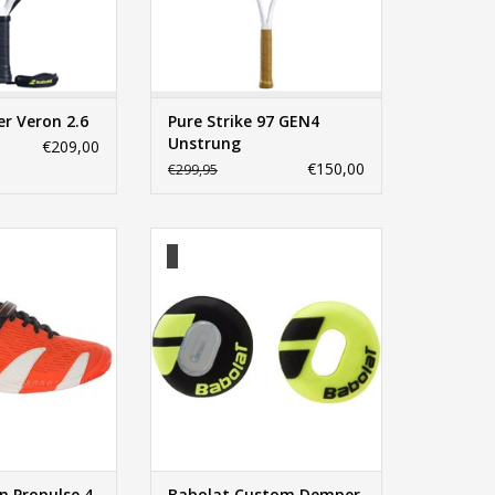
r Veron 2.6
Pure Strike 97 GEN4
Unstrung
€209,00
€150,00
€299,95
Propulse 4 Clay
Babolat Custom Demper X2
N WINKELWAGEN
TOEVOEGEN AAN WINKELWAGEN
n Propulse 4
Babolat Custom Demper