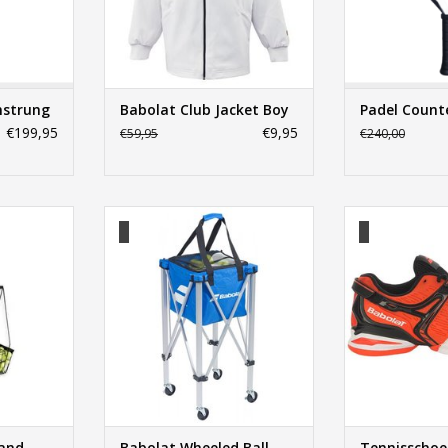
Unstrung
Babolat Club Jacket Boy
Padel Counte
€199,95
€9,95
€59,95
€240,00
nmand
Babolat Wheeled Ball Basket
Tennisschoen 
NKELWAGEN
TOEVOEGEN AAN WINKELWAGEN
TOEVOEGEN AA
and
Babolat Wheeled Ball
Tennisschoe