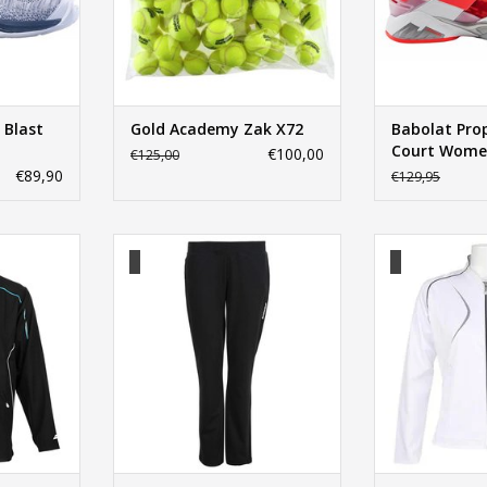
 Blast
Gold Academy Zak X72
Babolat Prop
Court Wom
€100,00
€125,00
€89,90
€129,95
e Jacket
Babolat Training Pant Girl
Babolat Clu
NKELWAGEN
TOEVOEGEN AAN WINKELWAGEN
TOEVOEGEN AA