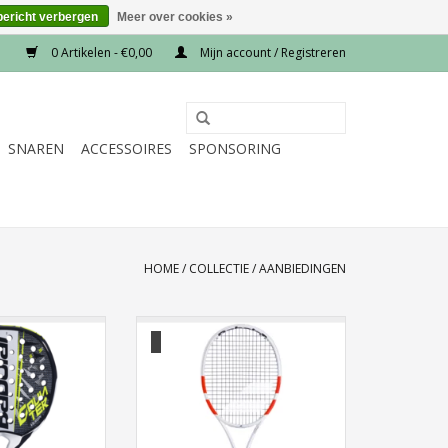
bericht verbergen
Meer over cookies »
0 Artikelen - €0,00
Mijn account / Registreren
SNAREN
ACCESSOIRES
SPONSORING
HOME
/
COLLECTIE
/
AANBIEDINGEN
er Veron 2.6
Pure Strike 97 GEN4 Unstrung
N WINKELWAGEN
TOEVOEGEN AAN WINKELWAGEN