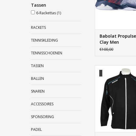
Tassen
6-Rackettas
(1)
RACKETS
Babolat Propulse
TENNISKLEDING
Clay Men
€100,00
TENNISSCHOENEN
TASSEN
Babolat Match Cor
TOEVOEGEN AAN WI
BALLEN
SNAREN
ACCESSOIRES
SPONSORING
PADEL