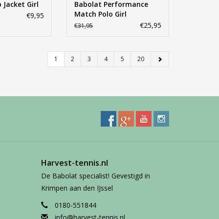
 Jacket Girl
Babolat Performance
Match Polo Girl
€9,95
€25,95
€31,95
1
2
3
4
5
20
Harvest-tennis.nl
De Babolat specialist! Gevestigd in
Krimpen aan den IJssel
0180-551844
info@harvest-tennis.nl