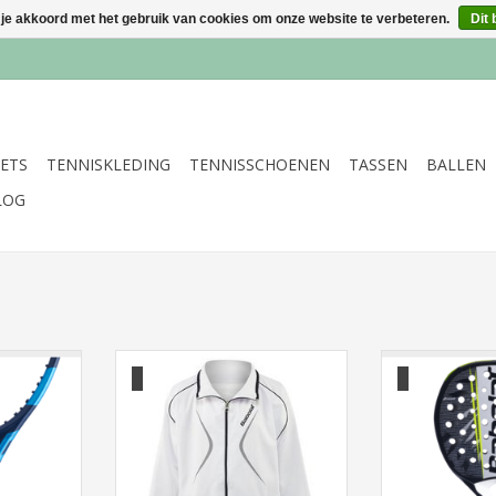
 je akkoord met het gebruik van cookies om onze website te verbeteren.
Dit 
ETS
TENNISKLEDING
TENNISSCHOENEN
TASSEN
BALLEN
LOG
nstrung
Babolat Club Jacket Boy
Padel Count
NKELWAGEN
TOEVOEGEN AAN WINKELWAGEN
TOEVOEGEN AA