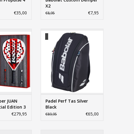
X2
€35,00
€7,95
€8,95
er JUAN LEBRÓN
Padel Perf Tas Silver Black
Edition 3
TOEVOEGEN AAN WINKELWAGEN
N WINKELWAGEN
per JUAN
Padel Perf Tas Silver
al Edition 3
Black
€279,95
€65,00
€89,95
re Clay
Babolat Propulse Fury Clay