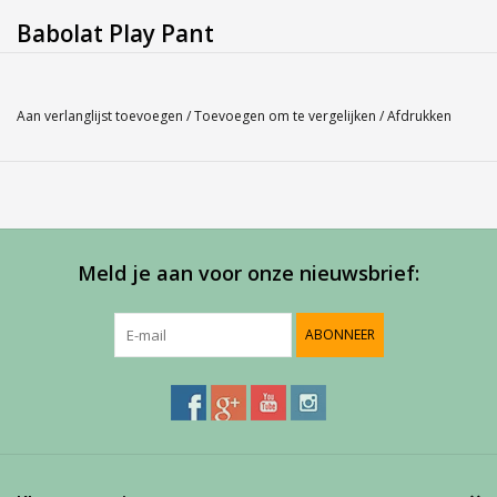
Babolat Play Pant
Bent u niet zeker over de maat, misschien kan onze
Maatlabel
u
hierbij helpen.
Aan verlanglijst toevoegen
/
Toevoegen om te vergelijken
/
Afdrukken
Service
Bij Harvest-Tennis bieden wij graag persoonlijk advies voor u
aankoop. Neem telefonisch (0180-551844) contact op voor
meer informatie of om een afspraak te maken in onze
Meld je aan voor onze nieuwsbrief:
showroom.
ABONNEER