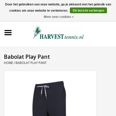
Door het gebruiken van onze website, ga je akkoord met het gebruik van
cookies om onze website te verbeteren.
Dit bericht verbergen
0 Artikelen - €0,00
Meer over cookies »
Home
Rackets
Tenniskleding
Babolat Play Pant
HOME
/
BABOLAT PLAY PANT
Tennisschoenen
Tassen
Ballen
Snaren