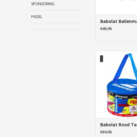
SPONSORING
PADEL
Babolat Ballenm
€45,95
Babolat Rood T
TOEVOEGEN AAN WI
Babolat Rood Ta
€59,95