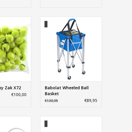
emy Zak X72
Babolat Wheeled Ball Basket
N WINKELWAGEN
TOEVOEGEN AAN WINKELWAGEN
y Zak X72
Babolat Wheeled Ball
Basket
€100,00
€89,95
€130,95
een Box X72
Babolat Gold Academy Box X72
N WINKELWAGEN
TOEVOEGEN AAN WINKELWAGEN