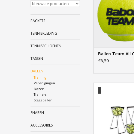
RACKETS
TENNISKLEDING
TENNISSCHOENEN
Ballen Team All 
TASSEN
€6,50
BALLEN
Training
Verenigingen
Babolat Balle
Dozen
Trainers
TOEVOEGEN AAN WI
Stageballen
SNAREN
ACCESSOIRES