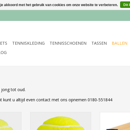
 je akkoord met het gebruik van cookies om onze website te verbeteren.
Dit 
ETS
TENNISKLEDING
TENNISSCHOENEN
TASSEN
BALLEN
LOG
 jong tot oud.
taat kunt u altijd even contact met ons opnemen 0180-551844
ourt X3
Ballen Team X3
Team 
NKELWAGEN
TOEVOEGEN AAN WINKELWAGEN
TOEVOEGEN AA