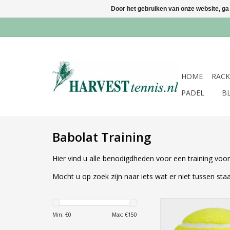
Door het gebruiken van onze website, ga
HOME
RACK
PADEL
B
Babolat Training
Hier vind u alle benodigdheden voor een training voor
Mocht u op zoek zijn naar iets wat er niet tussen s
Ballen Team All C
Min: €
0
Max: €
150
TOEVOEGEN AAN WI