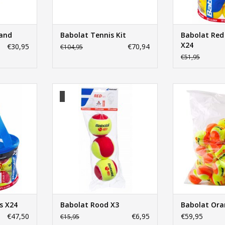
and
Babolat Tennis Kit
Babolat Red
X24
€30,95
€70,94
€104,95
€51,95
as X24
Babolat Rood X3
Babolat Or
NKELWAGEN
TOEVOEGEN AAN WINKELWAGEN
TOEVOEGEN AA
s X24
Babolat Rood X3
Babolat Ora
€47,50
€6,95
€59,95
€15,95