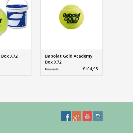
n Box X72
Babolat Gold Academy
Box X72
€104,95
€129,95