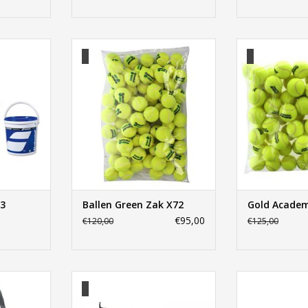
e X3
Ballen Green Zak X72
Gold Acad
NKELWAGEN
TOEVOEGEN AAN WINKELWAGEN
TOEVOEGEN AA
X3
Ballen Green Zak X72
Gold Academ
€95,00
€120,00
€125,00
asket
Babolat Mini Tennis Net
Ballen Gr
NKELWAGEN
TOEVOEGEN AAN WINKELWAGEN
TOEVOEGEN AA