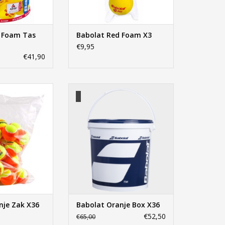
 Foam Tas
Babolat Red Foam X3
€9,95
€41,90
anje Zak X36
Babolat Oranje Box X36
N WINKELWAGEN
TOEVOEGEN AAN WINKELWAGEN
nje Zak X36
Babolat Oranje Box X36
€52,50
€65,00