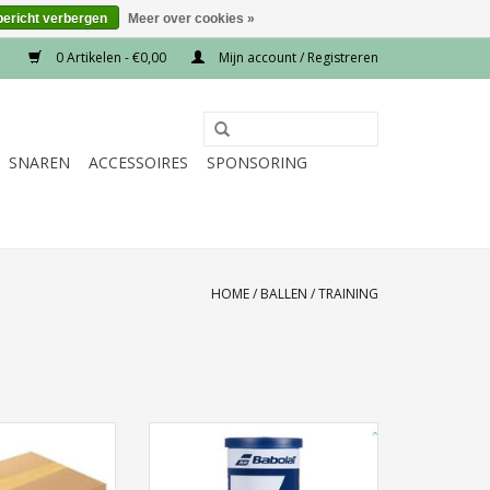
bericht verbergen
Meer over cookies »
0 Artikelen - €0,00
Mijn account / Registreren
SNAREN
ACCESSOIRES
SPONSORING
HOME
/
BALLEN
/
TRAINING
Clay X4
Ballen
Team Clay X3
N WINKELWAGEN
TOEVOEGEN AAN WINKELWAGEN