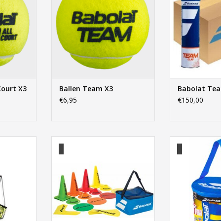
Court X3
Ballen Team X3
Babolat Tea
€6,95
€150,00
nmand
Babolat Tennis Kit
Babolat Red
NKELWAGEN
TOEVOEGEN AAN WINKELWAGEN
TOEVOEGEN AA