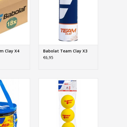
m Clay X4
Babolat Team Clay X3
€6,95
 Foam Tas X24
Babolat Red Foam X3
N WINKELWAGEN
TOEVOEGEN AAN WINKELWAGEN