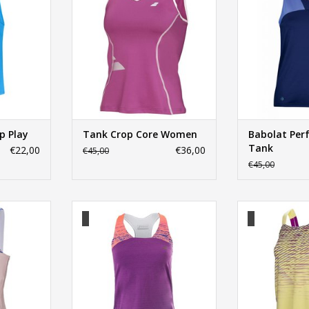
p Play
Tank Crop Core Women
Babolat Per
Tank
€22,00
€36,00
€45,00
€45,00
e Raceback
Babolat Performance Raceback
Babolat Perfo
NKELWAGEN
TOEVOEGEN AAN WINKELWAGEN
TOEVOEGEN AA