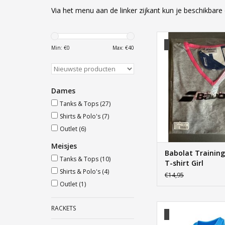
Via het menu aan de linker zijkant kun je beschikbare 
Babolat Training Basic 
Min: €
0
Max: €
40
TOEVOEGEN AAN WI
Dames
Tanks & Tops
(27)
Shirts & Polo's
(7)
Outlet
(6)
Meisjes
Babolat Training
Tanks & Tops
(10)
T-shirt Girl
Shirts & Polo's
(4)
€14,95
Outlet
(1)
Babolat Tank To
RACKETS
TOEVOEGEN AAN WI