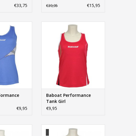
€33,75
€15,95
€39,95
mance Tank Girl
Baboat Performance Tank Girl
N WINKELWAGEN
TOEVOEGEN AAN WINKELWAGEN
formance
Baboat Performance
Tank Girl
€9,95
€9,95
mance Tank Girl
Babolat Performance Tank Girl