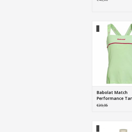
Babolat Match Perfo
Girl
TOEVOEGEN AAN WI
Babolat Match
Performance Tan
€39,95
Babolat Performance
Girl