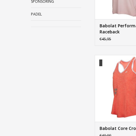
SPONSORING
PADEL
Babolat Perform
Raceback
€45,95
Babolat Core Cr
TOEVOEGEN AAN WI
Babolat Core Cr
€40,00