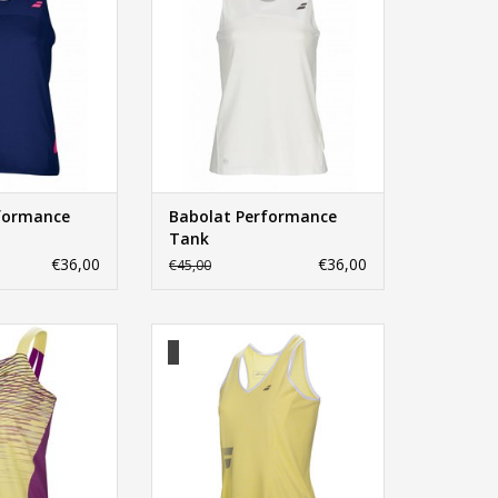
formance
Babolat Performance
Tank
€36,00
€36,00
€45,00
rmance Tank Top
Babolat Core Crop Top
N WINKELWAGEN
TOEVOEGEN AAN WINKELWAGEN