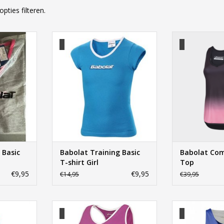
opties filteren.
T-shirt Girl
Babolat Training Basic T-shirt Girl
Babolat Com
NKELWAGEN
TOEVOEGEN AAN WINKELWAGEN
TOEVOEGEN AA
 Basic
Babolat Training Basic
Babolat Co
T-shirt Girl
Top
€9,95
€9,95
€14,95
€39,95
p Play
Tank Crop Core Women
Babolat Per
NKELWAGEN
TOEVOEGEN AAN WINKELWAGEN
TOEVOEGEN AA