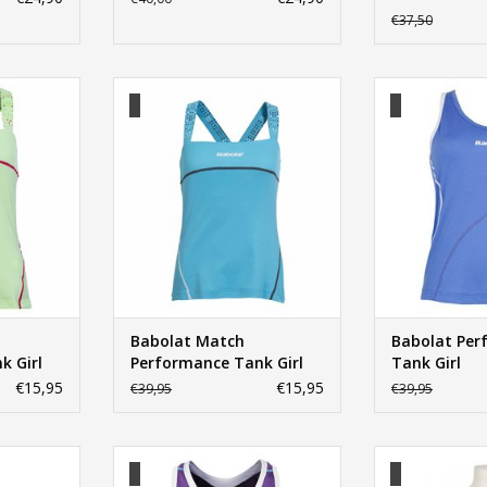
€37,50
rmance Tank
Babolat Match Performance Tank
Babolat Perfor
Girl
TOEVOEGEN AA
NKELWAGEN
TOEVOEGEN AAN WINKELWAGEN
Babolat Match
Babolat Per
k Girl
Performance Tank Girl
Tank Girl
€15,95
€15,95
€39,95
€39,95
 Match Tank
Babolat Performance Match Tank
Babolat Perfor
Girl