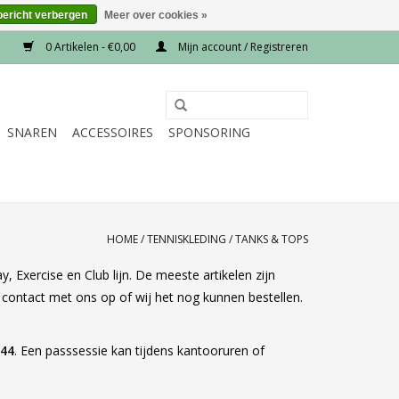
bericht verbergen
Meer over cookies »
0 Artikelen - €0,00
Mijn account / Registreren
SNAREN
ACCESSOIRES
SPONSORING
HOME
/
TENNISKLEDING
/
TANKS & TOPS
, Exercise en Club lijn. De meeste artikelen zijn
m contact met ons op of wij het nog kunnen bestellen.
844
. Een passsessie kan tijdens kantooruren of