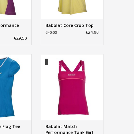
formance
Babolat Core Crop Top
€24,90
€40,00
€29,50
 Flag Tee Club
Babolat Match Performance Tank
Girl
N WINKELWAGEN
TOEVOEGEN AAN WINKELWAGEN
e Flag Tee
Babolat Match
Performance Tank Girl