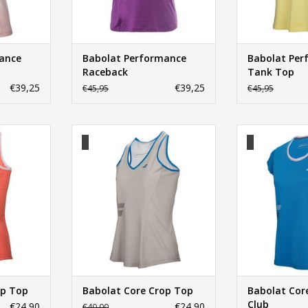
ance
Babolat Performance
Babolat Per
Raceback
Tank Top
€39,25
€39,25
€45,95
€45,95
op Top
Babolat Core Crop Top
Babolat Core
NKELWAGEN
TOEVOEGEN AAN WINKELWAGEN
TOEVOEGEN AA
op Top
Babolat Core Crop Top
Babolat Cor
Club
€24,90
€24,90
€40,00