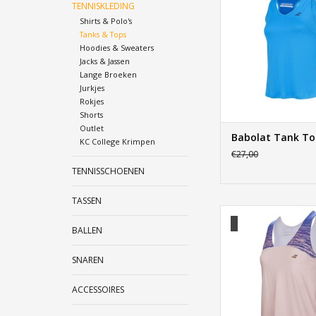
TENNISKLEDING
Shirts & Polo's
Tanks & Tops
Hoodies & Sweaters
Jacks & Jassen
Lange Broeken
Jurkjes
Rokjes
Shorts
Outlet
Babolat Tank To
KC College Krimpen
€27,00
TENNISSCHOENEN
TASSEN
Babolat Performanc
BALLEN
TOEVOEGEN AAN WI
SNAREN
ACCESSOIRES