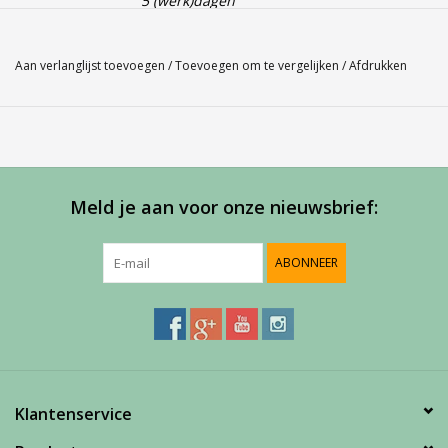
5 (werk)dagen
Babolat Core Crop Top
Aan verlanglijst toevoegen
/
Toevoegen om te vergelijken
/
Afdrukken
Maathulp: gebruik ons Babolat maatschema indien je twijfelt
over de juiste maat en kom
via "pijltje terug" weer uit op deze pagina.
Babolat maatschema
Service
Meld je aan voor onze nieuwsbrief:
Bij Harvest-Tennis bieden wij graag persoonlijk advies voor u
ABONNEER
aankoop. Neem telefonisch (0180-551844) contact op voor
meer informatie of om een afspraak te maken in onze
showroom.
Klantenservice