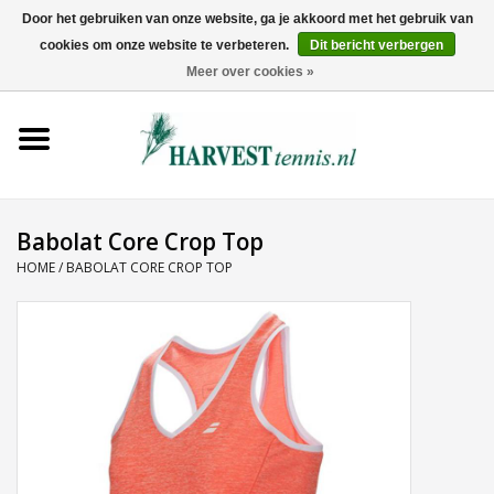
Door het gebruiken van onze website, ga je akkoord met het gebruik van
cookies om onze website te verbeteren.
Dit bericht verbergen
0 Artikelen - €0,00
Meer over cookies »
Home
Rackets
Tenniskleding
Babolat Core Crop Top
HOME
/
BABOLAT CORE CROP TOP
Tennisschoenen
Tassen
Ballen
Snaren