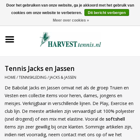
Door het gebruiken van onze website, ga je akkoord met het gebruik van
cookies om onze website te verbeteren.
Dit bericht verbergen
0 Artikelen - €0,00
Meer over cookies »
Home
Rackets
Tenniskleding
Tennis Jacks en Jassen
HOME
/
TENNISKLEDING
/
JACKS & JASSEN
Tennisschoenen
De Babolat Jacks en Jassen omvat net als de groep Truien en
Vesten een collectie items voor heren, dames, jongens en
Tassen
meisjes. Verkrijgbaar in verschillende lijnen. De Play, Exercise en
club lijn. De meeste artikelen zijn vervaardigd uit 100% polyester
Ballen
(snel drogend) of een mix met elastine. Vooral de
softshell
items zijn zeer gewillig bij onze klanten. Sommige artikelen zijn,
indien niet voorradig, neem contact met ons op of we het
Snaren