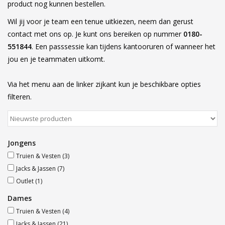
product nog kunnen bestellen.
Accessoires
Wil jij voor je team een tenue uitkiezen, neem dan gerust
contact met ons op. Je kunt ons bereiken op nummer
0180-
551844
. Een passsessie kan tijdens kantooruren of wanneer het
Sponsoring
jou en je teammaten uitkomt.
Padel
Via het menu aan de linker zijkant kun je beschikbare opties
filteren.
Blog
Jongens
Truien & Vesten
(3)
Jacks & Jassen
(7)
Outlet
(1)
Dames
Truien & Vesten
(4)
Jacks & Jassen
(21)