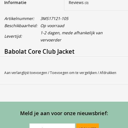
Informatie
Reviews
(0)
Artikelnummer:
3MS17121-105
Beschikbaarheid:
Op voorraad
1-2 dagen, mede afhankelijk van
Levertijd:
vervoerder
Babolat Core Club Jacket
Gender: Men
Kleur: Zwart 105
Aan verlanglijst toevoegen
/
Toevoegen om te vergelijken
/
Afdrukken
Materiaal: 100% Polyester
Inserts: 100% Polyester
Maathulp: Gebruik ons Babolat maatschema indien je twijfelt
over de juiste maat, je komt
via "pijltje terug" weer uit op deze pagina.
Meld je aan voor onze nieuwsbrief:
Babolat maatschema