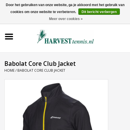
Door het gebruiken van onze website, ga je akkoord met het gebruik van
cookies om onze website te verbeteren.
Dit bericht verbergen
0 Artikelen - €0,00
Meer over cookies »
Home
Rackets
Tenniskleding
Babolat Core Club Jacket
HOME
/
BABOLAT CORE CLUB JACKET
Tennisschoenen
Tassen
Ballen
Snaren