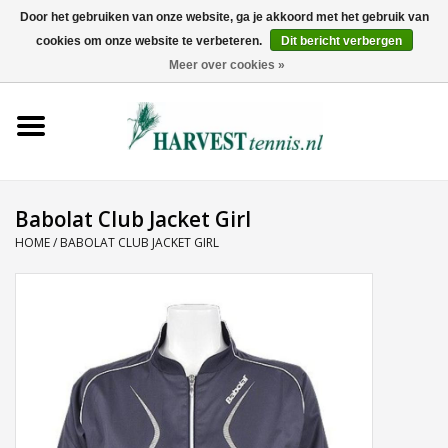
Door het gebruiken van onze website, ga je akkoord met het gebruik van
cookies om onze website te verbeteren.
Dit bericht verbergen
0 Artikelen - €0,00
Meer over cookies »
Home
Rackets
Tenniskleding
Babolat Club Jacket Girl
HOME
/
BABOLAT CLUB JACKET GIRL
Tennisschoenen
Tassen
Ballen
Snaren