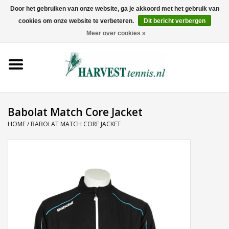
Door het gebruiken van onze website, ga je akkoord met het gebruik van
cookies om onze website te verbeteren.
Dit bericht verbergen
0 Artikelen - €0,00
Meer over cookies »
Home
Rackets
Tenniskleding
Babolat Match Core Jacket
HOME
/
BABOLAT MATCH CORE JACKET
Tennisschoenen
Tassen
Ballen
Snaren