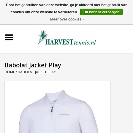
Door het gebruiken van onze website, ga je akkoord met het gebruik van
cookies om onze website te verbeteren.
Dit bericht verbergen
0 Artikelen - €0,00
Meer over cookies »
Home
Rackets
Tenniskleding
Babolat Jacket Play
HOME
/
BABOLAT JACKET PLAY
Tennisschoenen
Tassen
Ballen
Snaren