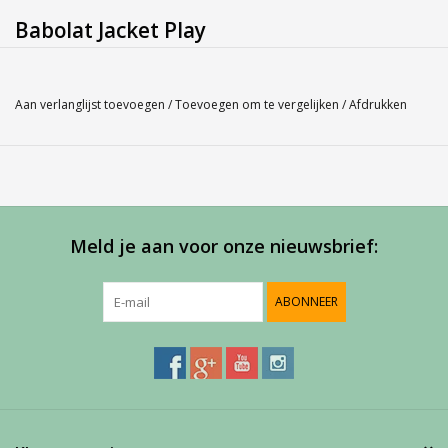
Babolat Jacket Play
Bent u niet zeker over de maat, misschien kan onze
Maatlabel
u
hierbij helpen.
Aan verlanglijst toevoegen
/
Toevoegen om te vergelijken
/
Afdrukken
Service
Bij Harvest-Tennis bieden wij graag persoonlijk advies voor u
aankoop. Neem telefonisch (0180-551844) contact op voor
meer informatie of om een afspraak te maken in onze
Meld je aan voor onze nieuwsbrief:
showroom.
ABONNEER