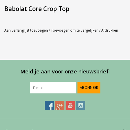
Babolat Core Crop Top
Bent u niet zeker over de maat, misschien kan onze
Maatlabel
u
hierbij helpen.
Aan verlanglijst toevoegen
/
Toevoegen om te vergelijken
/
Afdrukken
Service
Bij Harvest-Tennis bieden wij graag persoonlijk advies voor u
aankoop. Neem telefonisch (0180-551844) contact op voor
meer informatie of om een afspraak te maken in onze
Meld je aan voor onze nieuwsbrief:
showroom.
ABONNEER