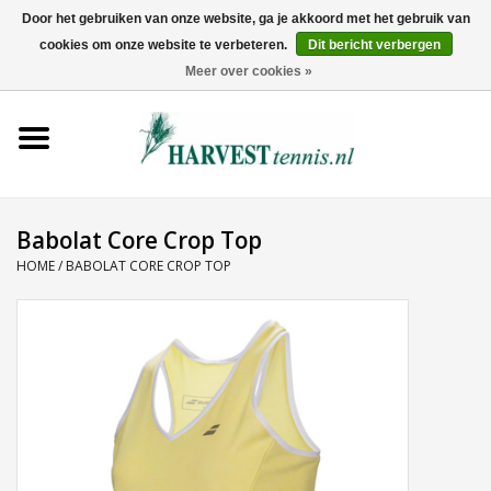
Door het gebruiken van onze website, ga je akkoord met het gebruik van
cookies om onze website te verbeteren.
Dit bericht verbergen
0 Artikelen - €0,00
Meer over cookies »
Home
Rackets
Tenniskleding
Babolat Core Crop Top
HOME
/
BABOLAT CORE CROP TOP
Tennisschoenen
Tassen
Ballen
Snaren