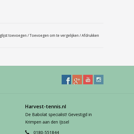
glijst toevoegen
/
Toevoegen om te vergelijken
/
Afdrukken
Harvest-tennis.nl
De Babolat specialist! Gevestigd in
Krimpen aan den IJssel
0180-551844