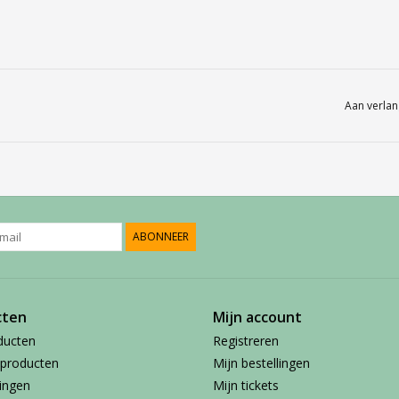
Aan verlan
ABONNEER
cten
Mijn account
ducten
Registreren
producten
Mijn bestellingen
ingen
Mijn tickets