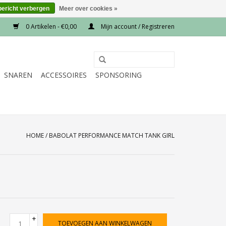
bericht verbergen
Meer over cookies »
0 Artikelen - €0,00
Mijn account / Registreren
SNAREN
ACCESSOIRES
SPONSORING
HOME
/
BABOLAT PERFORMANCE MATCH TANK GIRL
+
TOEVOEGEN AAN WINKELWAGEN