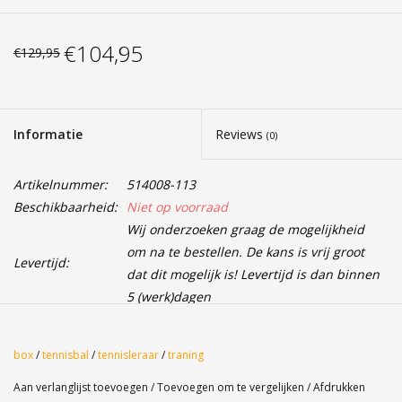
€104,95
€129,95
Informatie
Reviews
(0)
Artikelnummer:
514008-113
Beschikbaarheid:
Niet op voorraad
Wij onderzoeken graag de mogelijkheid
om na te bestellen. De kans is vrij groot
Levertijd:
dat dit mogelijk is! Levertijd is dan binnen
5 (werk)dagen
De Academy-bal is een drukloze bal. Ze uitstekende
box
/
tennisbal
/
tennisleraar
/
traning
duurzaamheid maakt het de ideale bal voor trainingen van de
Aan verlanglijst toevoegen
/
Toevoegen om te vergelijken
/
Afdrukken
club.