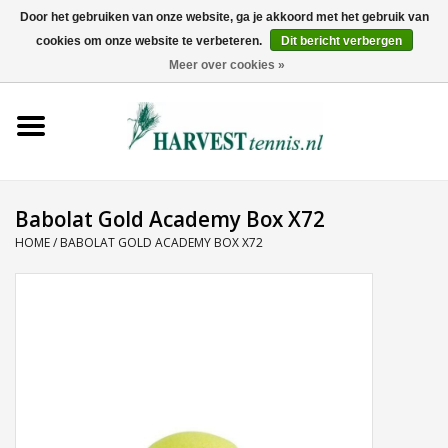
Door het gebruiken van onze website, ga je akkoord met het gebruik van
cookies om onze website te verbeteren.
Dit bericht verbergen
0 Artikelen - €0,00
Meer over cookies »
Home
Rackets
Tenniskleding
Babolat Gold Academy Box X72
HOME
/
BABOLAT GOLD ACADEMY BOX X72
Tennisschoenen
Tassen
Ballen
Snaren