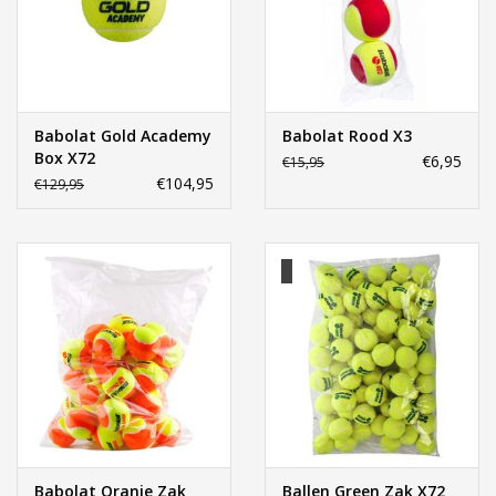
Accessoires
Sponsoring
Babolat Gold Academy
Babolat Rood X3
Box X72
€6,95
€15,95
Padel
€104,95
€129,95
Blog
Babolat Oranje Zak
Ballen Green Zak X72