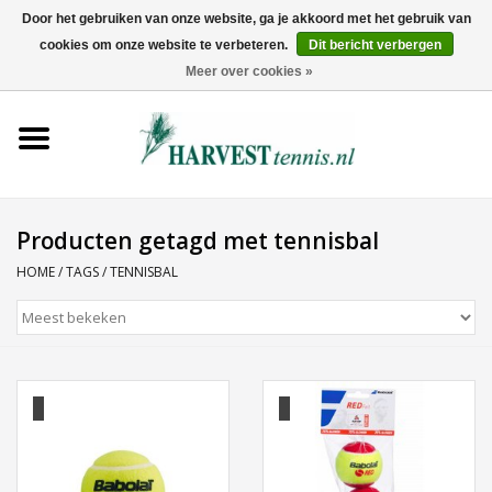
Door het gebruiken van onze website, ga je akkoord met het gebruik van
cookies om onze website te verbeteren.
Dit bericht verbergen
0 Artikelen - €0,00
Meer over cookies »
Home
Rackets
Tenniskleding
Producten getagd met tennisbal
HOME
/
TAGS
/
TENNISBAL
Tennisschoenen
Tassen
Ballen
Snaren