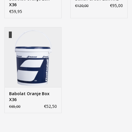
X36
€95,00
€120,00
€59,95
Babolat Oranje Box
X36
€52,50
€65,00