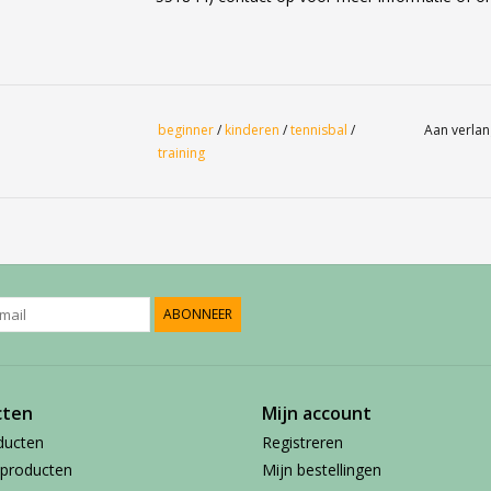
beginner
/
kinderen
/
tennisbal
/
Aan verlan
training
ABONNEER
cten
Mijn account
ducten
Registreren
producten
Mijn bestellingen