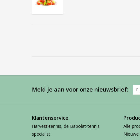
Meld je aan voor onze nieuwsbrief:
Klantenservice
Produ
Harvest-tennis, de Babolat-tennis
Alle pro
specialist
Nieuwe 