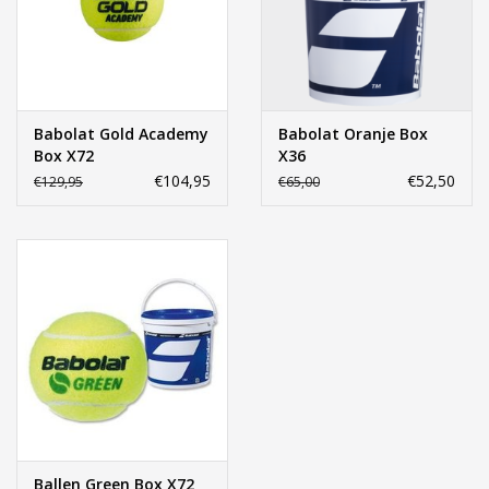
Accessoires
Sponsoring
Babolat Gold Academy
Babolat Oranje Box
Box X72
X36
Padel
€104,95
€52,50
€129,95
€65,00
Blog
Ballen Green Box X72