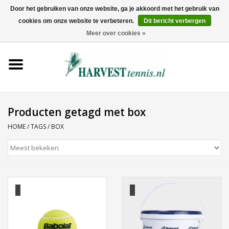
Door het gebruiken van onze website, ga je akkoord met het gebruik van
cookies om onze website te verbeteren.
Dit bericht verbergen
0 Artikelen - €0,00
Meer over cookies »
Home
Rackets
Tenniskleding
Producten getagd met box
HOME
/
TAGS
/
BOX
Tennisschoenen
Tassen
Ballen
Snaren