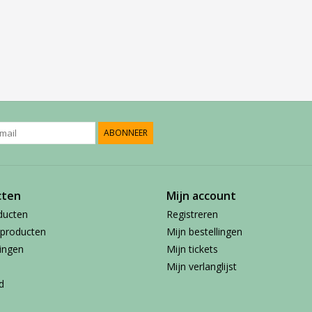
ABONNEER
cten
Mijn account
ducten
Registreren
producten
Mijn bestellingen
ingen
Mijn tickets
Mijn verlanglijst
d