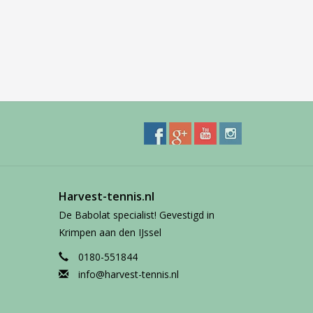
Harvest-tennis.nl
De Babolat specialist! Gevestigd in
Krimpen aan den IJssel
0180-551844
info@harvest-tennis.nl