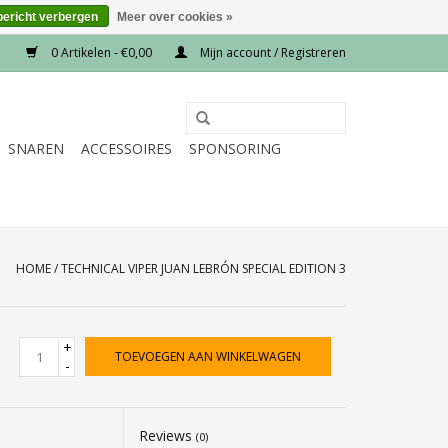
bericht verbergen
Meer over cookies »
0 Artikelen - €0,00
Mijn account / Registreren
SNAREN
ACCESSOIRES
SPONSORING
HOME
/
TECHNICAL VIPER JUAN LEBRÓN SPECIAL EDITION 3
+
TOEVOEGEN AAN WINKELWAGEN
-
Reviews
(0)