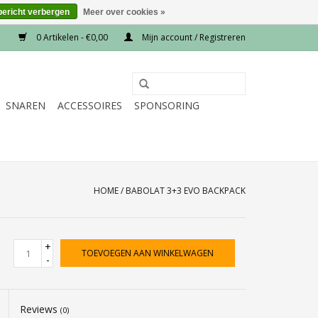
bericht verbergen
Meer over cookies »
0 Artikelen - €0,00
Mijn account / Registreren
SNAREN
ACCESSOIRES
SPONSORING
HOME
/
BABOLAT 3+3 EVO BACKPACK
+
TOEVOEGEN AAN WINKELWAGEN
-
Reviews
(0)