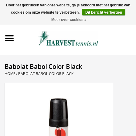
Door het gebruiken van onze website, ga je akkoord met het gebruik van
cookies om onze website te verbeteren.
Dit bericht verbergen
0 Artikelen - €0,00
Meer over cookies »
Home
Rackets
Tenniskleding
Babolat Babol Color Black
HOME
/
BABOLAT BABOL COLOR BLACK
Tennisschoenen
Tassen
Ballen
Snaren