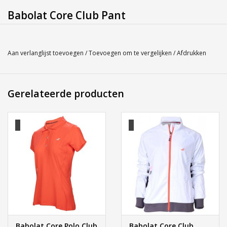
Babolat Core Club Pant
Gender: Women
Kleur: 101 White
Aan verlanglijst toevoegen
/
Toevoegen om te vergelijken
/
Afdrukken
Materiaal: 100% polyester
Service
Gerelateerde producten
Bij Harvest-Tennis bieden wij graag persoonlijk advies voor u
aankoop. Neem telefonisch (0180-551844) contact op voor
meer informatie of om een afspraak te maken in onze
showroom.
Babolat Core Polo Club
Babolat Core Club