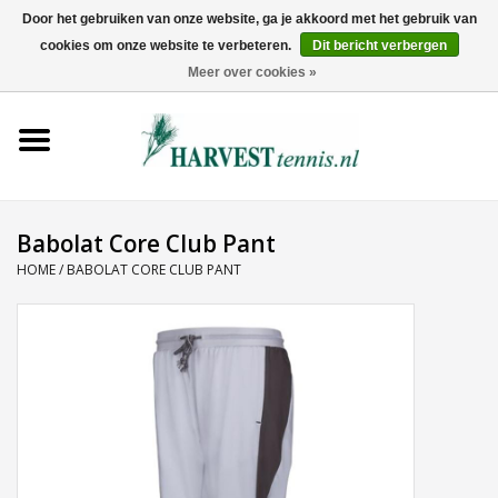
Door het gebruiken van onze website, ga je akkoord met het gebruik van
cookies om onze website te verbeteren.
Dit bericht verbergen
0 Artikelen - €0,00
Meer over cookies »
Home
Rackets
Tenniskleding
Babolat Core Club Pant
HOME
/
BABOLAT CORE CLUB PANT
Tennisschoenen
Tassen
Ballen
Snaren