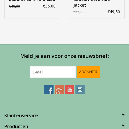
Jacket
€36,00
€40,00
€49,50
€55,00
Meld je aan voor onze nieuwsbrief:
ABONNEER
Klantenservice
Producten