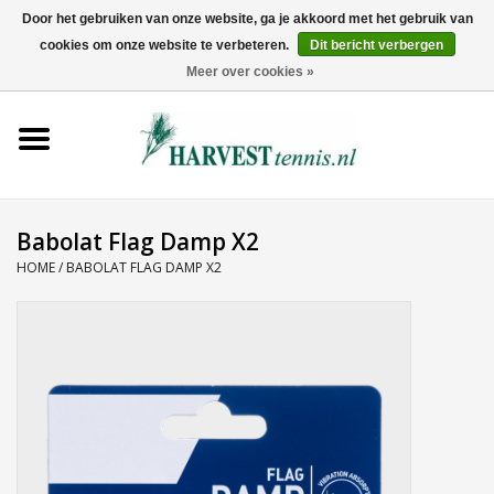
Door het gebruiken van onze website, ga je akkoord met het gebruik van
cookies om onze website te verbeteren.
Dit bericht verbergen
0 Artikelen - €0,00
Meer over cookies »
Home
Rackets
Tenniskleding
Babolat Flag Damp X2
HOME
/
BABOLAT FLAG DAMP X2
Tennisschoenen
Tassen
Ballen
Snaren