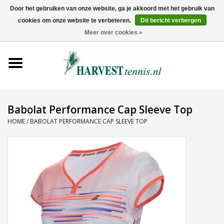
Door het gebruiken van onze website, ga je akkoord met het gebruik van
cookies om onze website te verbeteren.
Dit bericht verbergen
0 Artikelen - €0,00
Meer over cookies »
Home
Rackets
Tenniskleding
Babolat Performance Cap Sleeve Top
HOME
/
BABOLAT PERFORMANCE CAP SLEEVE TOP
Tennisschoenen
Tassen
Ballen
Snaren