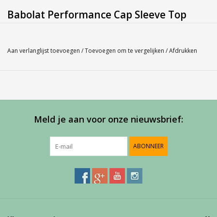
Babolat Performance Cap Sleeve Top
Gender: Women
Kleur: Wit 101
Aan verlanglijst toevoegen
/
Toevoegen om te vergelijken
/
Afdrukken
Materiaal: 94,4% Polyester 5,5% Elastane
Inserts: 100% Polyester
Bent u niet zeker over de maat, misschien kan onze
Maatlabel
u
hierbij helpen.
Meld je aan voor onze nieuwsbrief:
Service
ABONNEER
Bij Harvest-Tennis bieden wij graag persoonlijk advies voor u
aankoop. Neem telefonisch (0180-551844) contact op voor
meer informatie of om een afspraak te maken in onze
showroom.