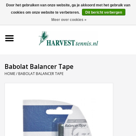
Door het gebruiken van onze website, ga je akkoord met het gebruik van
cookies om onze website te verbeteren.
Dit bericht verbergen
0 Artikelen - €0,00
Meer over cookies »
Home
Rackets
Tenniskleding
Babolat Balancer Tape
HOME
/
BABOLAT BALANCER TAPE
Tennisschoenen
Tassen
Ballen
Snaren