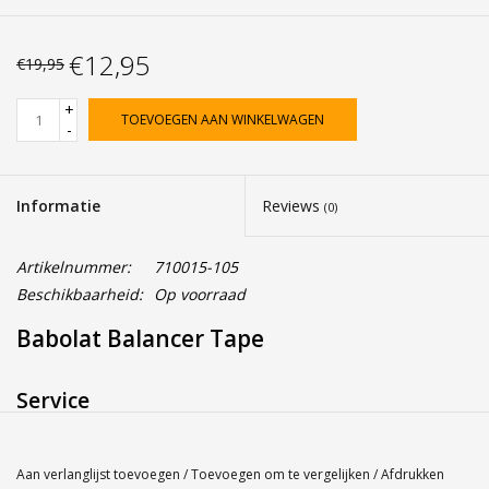
€12,95
€19,95
+
TOEVOEGEN AAN WINKELWAGEN
-
Informatie
Reviews
(0)
Artikelnummer:
710015-105
Beschikbaarheid:
Op voorraad
Babolat Balancer Tape
Service
Bij Harvest-Tennis bieden wij graag persoonlijk advies voor u
aankoop. Neem telefonisch (0180-551844) contact op voor
Aan verlanglijst toevoegen
/
Toevoegen om te vergelijken
/
Afdrukken