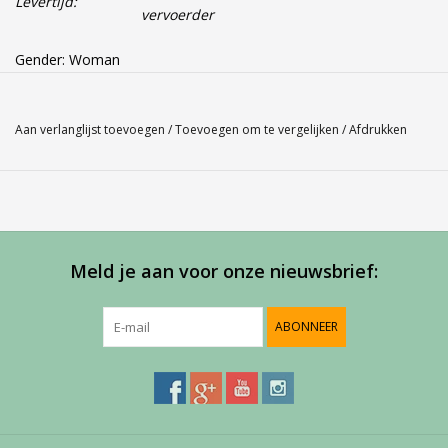
Levertijd:
vervoerder
Gender: Woman
Kleur: white 101
Materiaal: 94,5% Polyester, 5,5% Elastane
Aan verlanglijst toevoegen
/
Toevoegen om te vergelijken
/
Afdrukken
Babolat Cap Sleeve Performance Wimbledon
Maathulp: gebruik ons Babolat maatschema indien je twijfelt
over de juiste maat en kom
via "pijltje terug" weer uit op deze pagina.
Meld je aan voor onze nieuwsbrief:
Babolat maatschema
ABONNEER