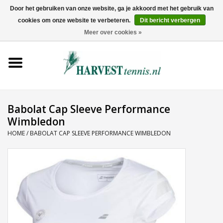
Door het gebruiken van onze website, ga je akkoord met het gebruik van
cookies om onze website te verbeteren.
Dit bericht verbergen
0 Artikelen - €0,00
Meer over cookies »
Home
Rackets
Tenniskleding
Babolat Cap Sleeve Performance
Wimbledon
Tennisschoenen
HOME
/
BABOLAT CAP SLEEVE PERFORMANCE WIMBLEDON
Tassen
Ballen
Snaren