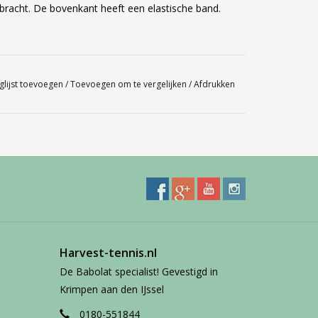
ebracht. De bovenkant heeft een elastische band.
glijst toevoegen
/
Toevoegen om te vergelijken
/
Afdrukken
Harvest-tennis.nl
De Babolat specialist! Gevestigd in
Krimpen aan den IJssel
0180-551844