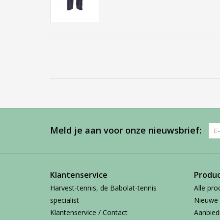
Meld je aan voor onze nieuwsbrief:
Klantenservice
Produ
Harvest-tennis, de Babolat-tennis
Alle pro
specialist
Nieuwe 
Klantenservice / Contact
Aanbied