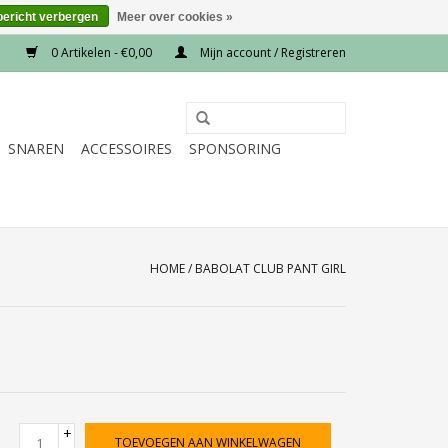
bericht verbergen
Meer over cookies »
0 Artikelen - €0,00
Mijn account / Registreren
SNAREN
ACCESSOIRES
SPONSORING
HOME
/
BABOLAT CLUB PANT GIRL
+
TOEVOEGEN AAN WINKELWAGEN