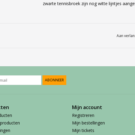
zwarte tennisbroek zijn nog witte lijntjes aang
Aan verlan
ABONNEER
cten
Mijn account
ducten
Registreren
producten
Mijn bestellingen
ingen
Mijn tickets