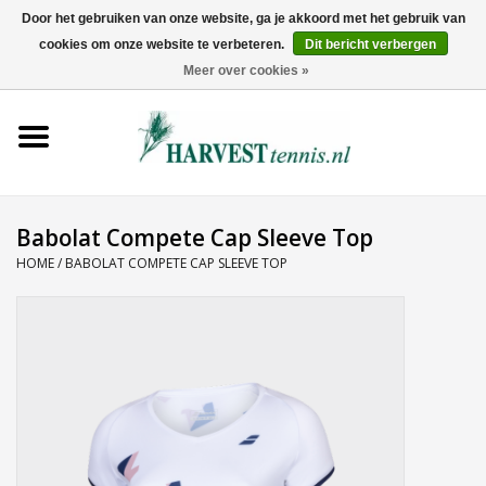
Door het gebruiken van onze website, ga je akkoord met het gebruik van
cookies om onze website te verbeteren.
Dit bericht verbergen
0 Artikelen - €0,00
Meer over cookies »
Home
Rackets
Tenniskleding
Babolat Compete Cap Sleeve Top
HOME
/
BABOLAT COMPETE CAP SLEEVE TOP
Tennisschoenen
Tassen
Ballen
Snaren