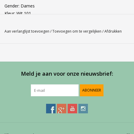
Gender: Dames
Kleur: Wit 101
Materiaal: Outer fabric 100% polyester- inserts 87,5 % polyester,
12,5% spandex
Aan verlanglijst toevoegen
/
Toevoegen om te vergelijken
/
Afdrukken
Maathulp: gebruik ons Babolat maatschema indien je twijfelt
over de juiste maat en kom
via "pijltje terug" weer uit op deze pagina.
Babolat maatschema
Meld je aan voor onze nieuwsbrief:
ABONNEER