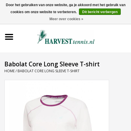
Door het gebruiken van onze website, ga je akkoord met het gebruik van
cookies om onze website te verbeteren.
Dit bericht verbergen
0 Artikelen - €0,00
Meer over cookies »
Home
Rackets
Tenniskleding
Babolat Core Long Sleeve T-shirt
HOME
/
BABOLAT CORE LONG SLEEVE T-SHIRT
Tennisschoenen
Tassen
Ballen
Snaren