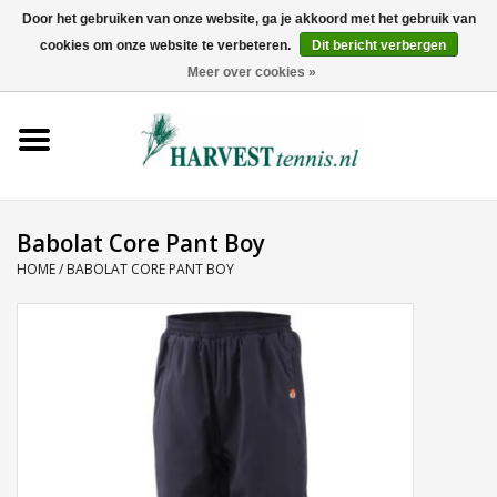
Door het gebruiken van onze website, ga je akkoord met het gebruik van
cookies om onze website te verbeteren.
Dit bericht verbergen
0 Artikelen - €0,00
Meer over cookies »
Home
Rackets
Tenniskleding
Babolat Core Pant Boy
HOME
/
BABOLAT CORE PANT BOY
Tennisschoenen
Tassen
Ballen
Snaren