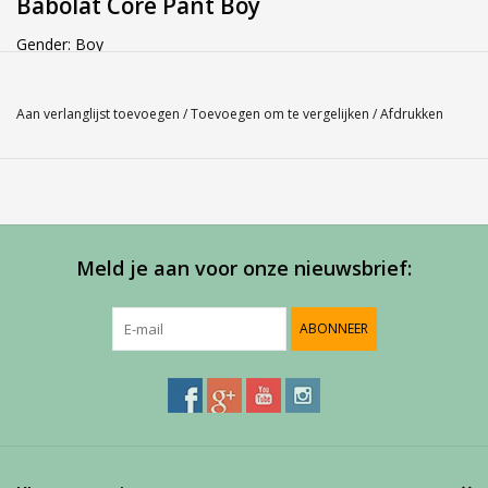
Babolat Core Pant Boy
Gender: Boy
Kleur: Blauw 102
Materiaal: 93% Polyester, 7% Spandex. Lining: 100% Polyester
Aan verlanglijst toevoegen
/
Toevoegen om te vergelijken
/
Afdrukken
Mesh
Service
Bij Harvest-Tennis bieden wij graag persoonlijk advies voor u
aankoop. Neem telefonisch (0180-551844) contact op voor
Meld je aan voor onze nieuwsbrief:
meer informatie of om een afspraak te maken in onze
showroom.
ABONNEER