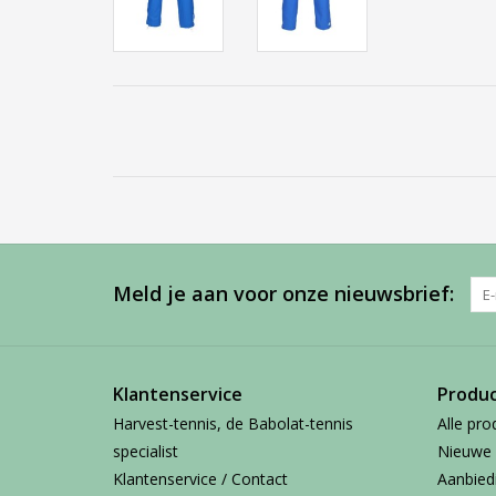
Meld je aan voor onze nieuwsbrief:
Klantenservice
Produ
Harvest-tennis, de Babolat-tennis
Alle pro
specialist
Nieuwe 
Klantenservice / Contact
Aanbied