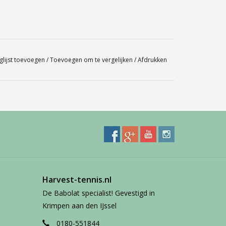
glijst toevoegen
/
Toevoegen om te vergelijken
/
Afdrukken
Harvest-tennis.nl
De Babolat specialist! Gevestigd in
Krimpen aan den IJssel
0180-551844