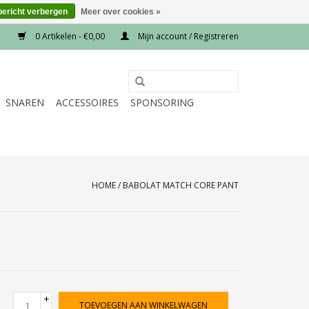
bericht verbergen
Meer over cookies »
0 Artikelen - €0,00
Mijn account / Registreren
SNAREN
ACCESSOIRES
SPONSORING
HOME
/
BABOLAT MATCH CORE PANT
+
TOEVOEGEN AAN WINKELWAGEN