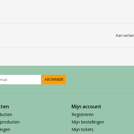
Aan verlan
ABONNEER
cten
Mijn account
ducten
Registreren
producten
Mijn bestellingen
ingen
Mijn tickets