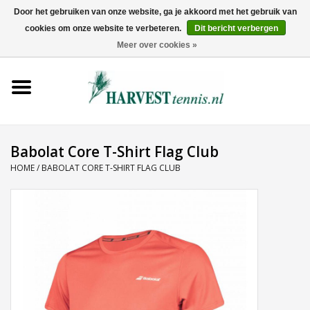
Door het gebruiken van onze website, ga je akkoord met het gebruik van
cookies om onze website te verbeteren.
Dit bericht verbergen
0 Artikelen - €0,00
Meer over cookies »
Home
Rackets
Tenniskleding
Babolat Core T-Shirt Flag Club
HOME
/
BABOLAT CORE T-SHIRT FLAG CLUB
Tennisschoenen
Tassen
Ballen
Snaren