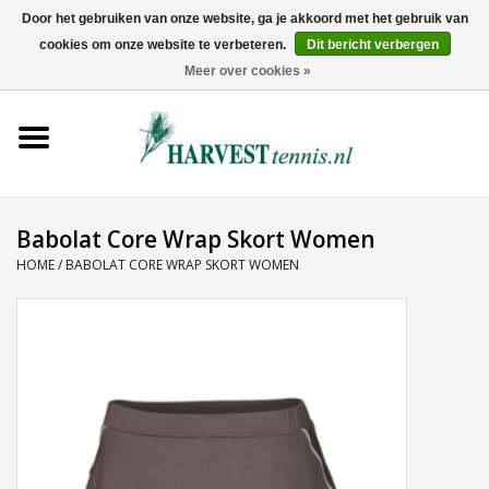
Door het gebruiken van onze website, ga je akkoord met het gebruik van
cookies om onze website te verbeteren.
Dit bericht verbergen
0 Artikelen - €0,00
Meer over cookies »
Home
Rackets
Tenniskleding
Babolat Core Wrap Skort Women
HOME
/
BABOLAT CORE WRAP SKORT WOMEN
Tennisschoenen
Tassen
Ballen
Snaren