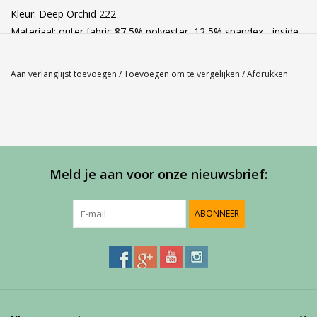
Kleur: Deep Orchid 222
Materiaal: outer fabric 87,5% polyester, 12,5% spandex - inside
87,5% polyester, 12% spandex,
other inside 95% cotton, 5% spandex
Aan verlanglijst toevoegen
/
Toevoegen om te vergelijken
/
Afdrukken
Maathulp: gebruik ons Babolat maatschema indien je twijfelt
over de juiste maat en kom
via "pijltje terug" weer uit op deze pagina.
Babolat maatschema
Meld je aan voor onze nieuwsbrief:
ABONNEER