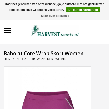
Door het gebruiken van onze website, ga je akkoord met het gebruik van
cookies om onze website te verbeteren.
Dit bericht verbergen
0 Artikelen - €0,00
Meer over cookies »
Home
Rackets
Tenniskleding
Babolat Core Wrap Skort Women
HOME
/
BABOLAT CORE WRAP SKORT WOMEN
Tennisschoenen
Tassen
Ballen
Snaren