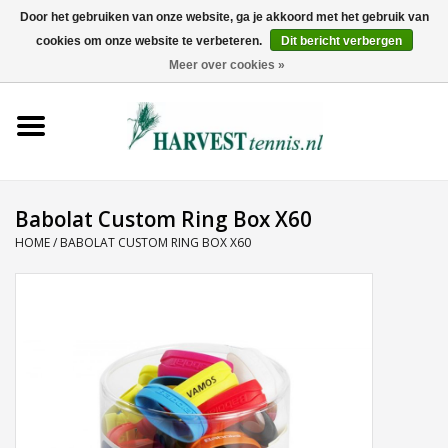
Door het gebruiken van onze website, ga je akkoord met het gebruik van
cookies om onze website te verbeteren.
Dit bericht verbergen
0 Artikelen - €0,00
Meer over cookies »
Home
Rackets
Tenniskleding
Babolat Custom Ring Box X60
HOME
/
BABOLAT CUSTOM RING BOX X60
Tennisschoenen
Tassen
Ballen
Snaren