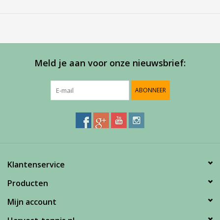
om het niet uit te klappen dan heeft u de klassieke backpack. De
looks zijn geïnspireerd op de EVO Rackets.
70x30x20cm
Service
Bij Harvest-Tennis bieden wij graag persoonlijk advies voor u
Meld je aan voor onze nieuwsbrief:
aankoop. Neem telefonisch (0180-551844) contact op voor
meer informatie of om een afspraak te maken in onze
ABONNEER
showroom.
Klantenservice
Producten
Mijn account