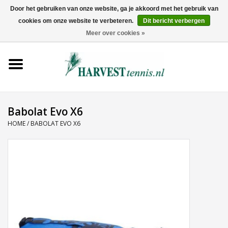
Door het gebruiken van onze website, ga je akkoord met het gebruik van
cookies om onze website te verbeteren.
Dit bericht verbergen
0 Artikelen - €0,00
Meer over cookies »
Home
Rackets
Tenniskleding
Babolat Evo X6
HOME
/
BABOLAT EVO X6
Tennisschoenen
Tassen
Ballen
Snaren