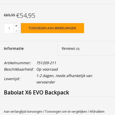
€54,95
€69,95
+
TOEVOEGEN AAN WINKELWAGEN
-
Informatie
Reviews
(0)
Artikelnummer:
751209-211
Beschikbaarheid:
Op voorraad
1-2 dagen, mede afhankelijk van
Levertijd:
vervoerder
Babolat X6 EVO Backpack
De
Babolat X6 EVO Backpack
is een revolutie dankzij zijn
aanpasbare vorm! U kunt een onderdeel uitklappen zodat u uw
Aan verlanglijst toevoegen
/
Toevoegen om te vergelijken
/
Afdrukken
racket volledig kan beschermen en opbergen, of u kiest ervoor