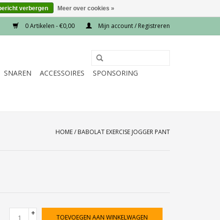
bericht verbergen
Meer over cookies »
0 Artikelen - €0,00
Mijn account / Registreren
SNAREN
ACCESSOIRES
SPONSORING
HOME
/
BABOLAT EXERCISE JOGGER PANT
+
TOEVOEGEN AAN WINKELWAGEN