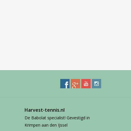
Harvest-tennis.nl
De Babolat specialist! Gevestigd in
Krimpen aan den IJssel