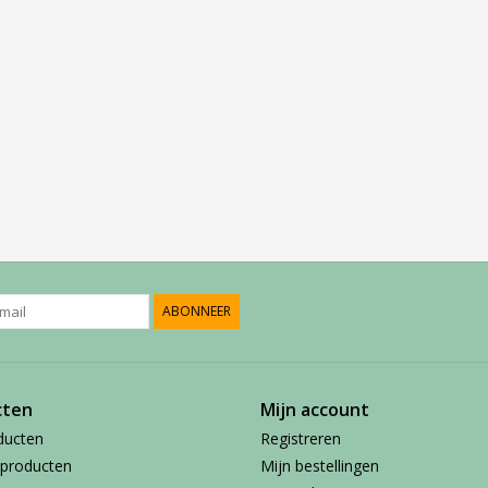
ABONNEER
cten
Mijn account
ducten
Registreren
producten
Mijn bestellingen