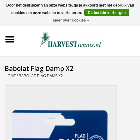
Door het gebruiken van onze website, ga je akkoord met het gebruik van
cookies om onze website te verbeteren.
Dit bericht verbergen
0 Artikelen - €0,00
Meer over cookies »
Home
Rackets
Tenniskleding
Babolat Flag Damp X2
HOME
/
BABOLAT FLAG DAMP X2
Tennisschoenen
Tassen
Ballen
Snaren