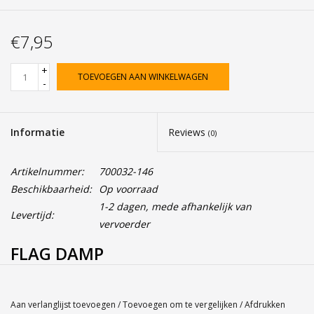
€7,95
+
TOEVOEGEN AAN WINKELWAGEN
-
Informatie
Reviews
(0)
Artikelnummer:
700032-146
Beschikbaarheid:
Op voorraad
1-2 dagen, mede afhankelijk van
Levertijd:
vervoerder
FLAG DAMP
Service
Bij Harvest-Tennis bieden wij graag persoonlijk advies voor u
Aan verlanglijst toevoegen
/
Toevoegen om te vergelijken
/
Afdrukken
aankoop. Neem telefonisch (0180-551844) contact op voor