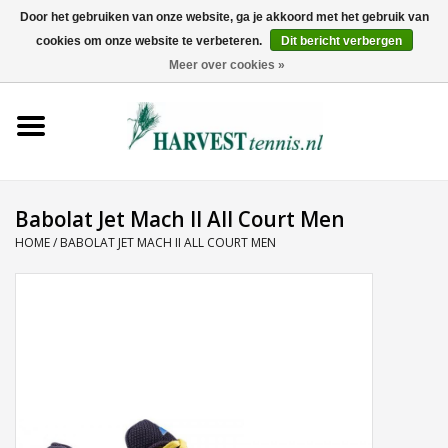
Door het gebruiken van onze website, ga je akkoord met het gebruik van
cookies om onze website te verbeteren.
Dit bericht verbergen
0 Artikelen - €0,00
Meer over cookies »
Home
Rackets
Tenniskleding
Babolat Jet Mach II All Court Men
HOME
/
BABOLAT JET MACH II ALL COURT MEN
Tennisschoenen
Tassen
Ballen
Snaren