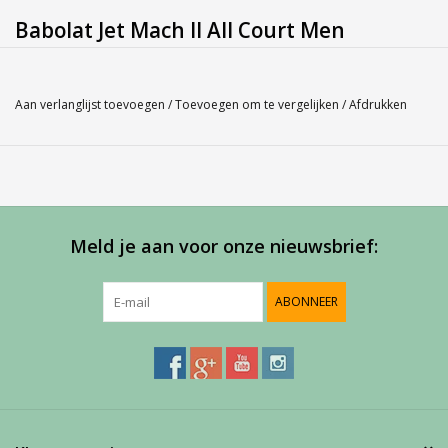
Babolat Jet Mach II All Court Men
De Babolat Jet Mach ll All Court is afkomstig uit de Jet collectie.
Deze collectie geeft de speler ongekende snelheid en comfort.
Aan verlanglijst toevoegen
/
Toevoegen om te vergelijken
/
Afdrukken
De schoen beschikt over de MartYX technologie deze is
duurzaam en lichtgewicht. De schoen biedt nog meer snelheid
door de Active Flexion technologie deze biedt ondersteuning op
belangrijke steunpunten van de zool. Tussenzool beschikt over
KPRS-X deze zorgt voor uitstekende demping. De buitenzool
Meld je aan voor onze nieuwsbrief:
komt uit de Michelin fabriek. De materialen die ook gebruikt
worden bij banden, zijn ook gebruikt voor de buitenzool van
deze tennisschoen, dit zorgt ervoor dat de schoen langer
ABONNEER
meegaat.
Deze schoen is uitermate geschikt voor gravel, kunstgras,
hardcourt en smashcourt banen.
Babolat schoen valt een maat kleiner.