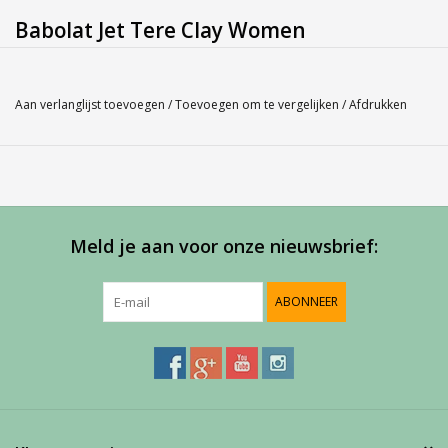
Babolat Jet Tere Clay Women
Service
Aan verlanglijst toevoegen
/
Toevoegen om te vergelijken
/
Afdrukken
Bij Harvest-Tennis bieden wij graag persoonlijk advies voor u
aankoop. Neem telefonisch (0180-551844) contact op voor
meer informatie of om een afspraak te maken in onze
showroom
Meld je aan voor onze nieuwsbrief:
ABONNEER