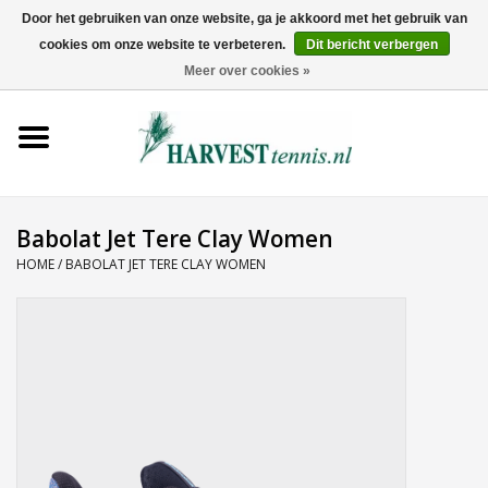
Door het gebruiken van onze website, ga je akkoord met het gebruik van
cookies om onze website te verbeteren.
Dit bericht verbergen
0 Artikelen - €0,00
Meer over cookies »
Home
Rackets
Tenniskleding
Babolat Jet Tere Clay Women
HOME
/
BABOLAT JET TERE CLAY WOMEN
Tennisschoenen
Tassen
Ballen
Snaren