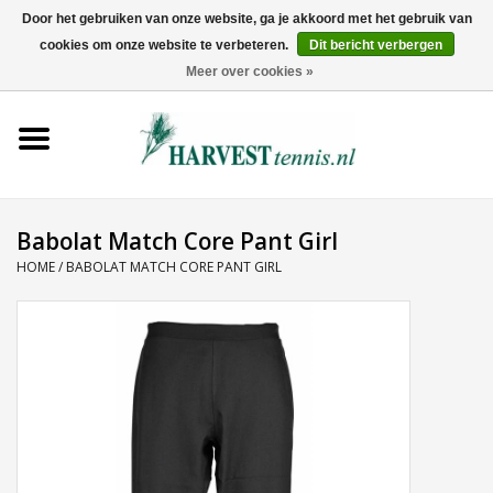
Door het gebruiken van onze website, ga je akkoord met het gebruik van
cookies om onze website te verbeteren.
Dit bericht verbergen
0 Artikelen - €0,00
Meer over cookies »
Home
Rackets
Tenniskleding
Babolat Match Core Pant Girl
HOME
/
BABOLAT MATCH CORE PANT GIRL
Tennisschoenen
Tassen
Ballen
Snaren