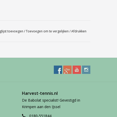
k advies voor u aankoop. Neem telefonisch (0180-
om een afspraak te maken in onze showroom.
glijst toevoegen
/
Toevoegen om te vergelijken
/
Afdrukken
Harvest-tennis.nl
De Babolat specialist! Gevestigd in
Krimpen aan den IJssel
0180-551844