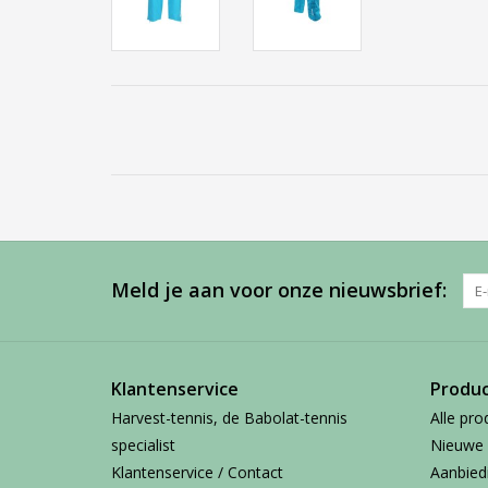
Meld je aan voor onze nieuwsbrief:
Klantenservice
Produ
Harvest-tennis, de Babolat-tennis
Alle pro
specialist
Nieuwe 
Klantenservice / Contact
Aanbied