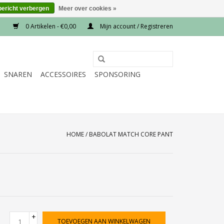
bericht verbergen
Meer over cookies »
0 Artikelen - €0,00
Mijn account / Registreren
SNAREN
ACCESSOIRES
SPONSORING
HOME
/
BABOLAT MATCH CORE PANT
+
TOEVOEGEN AAN WINKELWAGEN