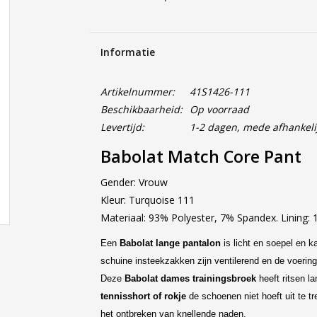
Informatie
Artikelnummer:
41S1426-111
Beschikbaarheid:
Op voorraad
Levertijd:
1-2 dagen, mede afhankeli
Babolat Match Core Pant
Gender: Vrouw
Kleur: Turquoise 111
Materiaal: 93% Polyester, 7% Spandex. Lining:
Een
Babolat lange pantalon
is licht en soepel en k
schuine insteekzakken zijn ventilerend en de voering 
Deze
Babolat dames trainingsbroek
heeft ritsen la
tennisshort
of rokje
de schoenen niet hoeft uit te t
het ontbreken van knellende naden.