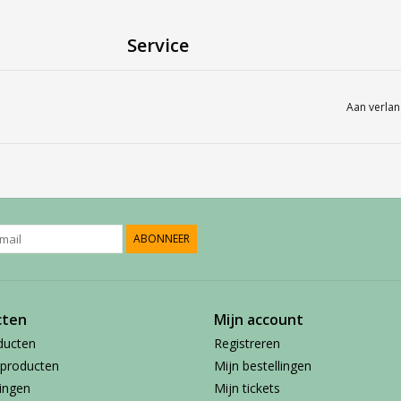
Service
Bij Harvest-Tennis bieden wij graag persoonlij
551844) contact op voor meer informatie of 
Aan verlan
ABONNEER
cten
Mijn account
ducten
Registreren
producten
Mijn bestellingen
ingen
Mijn tickets