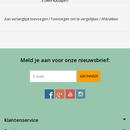
5 (werk)dagen
Gender: Man
Aan verlanglijst toevoegen
/
Toevoegen om te vergelijken
/
Afdrukken
Kleur: Black 105
Materiaal: 100% Polyester
Deze
Babolat Short
normale lengte gemaakt van het soepele zeer
lichte materiaal en zo ontworpen dat het je complexe bewegingen
gemakkelijk kan volgen. De onderkant van het
tennisshort
is voorzien
Meld je aan voor onze nieuwsbrief:
van een ventilerende inzet en bevat geen hinderlijke knellende naden.
Aan de linkerzijde is een
Babolat logo
geplaatst op de broekspijp.
ABONNEER
Klantenservice