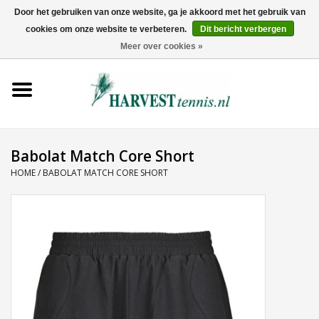
Door het gebruiken van onze website, ga je akkoord met het gebruik van
cookies om onze website te verbeteren.
Dit bericht verbergen
0 Artikelen - €0,00
Meer over cookies »
Home
Rackets
Tenniskleding
Babolat Match Core Short
HOME
/
BABOLAT MATCH CORE SHORT
Tennisschoenen
Tassen
Ballen
Snaren