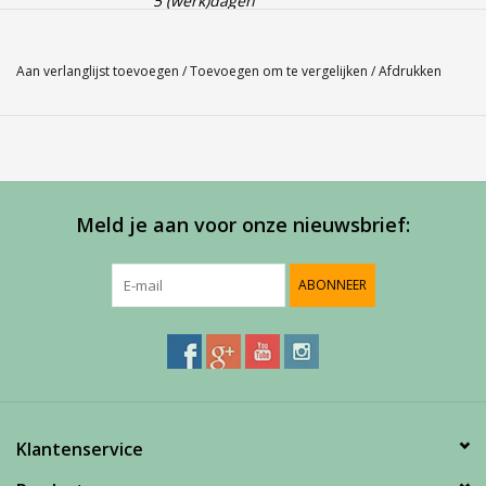
5 (werk)dagen
Gender: Man
Aan verlanglijst toevoegen
/
Toevoegen om te vergelijken
/
Afdrukken
Kleur: Blue 136
Materiaal: 100% Polyester
Deze
Babolat Short
normale lengte gemaakt van het soepele zeer
lichte materiaal en zo ontworpen dat het je complexe bewegingen
gemakkelijk kan volgen. De onderkant van het
tennisshort
is voorzien
Meld je aan voor onze nieuwsbrief:
van een ventilerende inzet en bevat geen hinderlijke knellende naden.
Aan de linkerzijde is een
Babolat logo
geplaatst op de broekspijp.
ABONNEER
Klantenservice