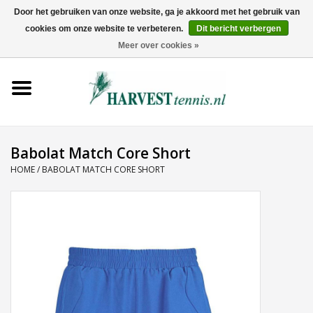
Door het gebruiken van onze website, ga je akkoord met het gebruik van
cookies om onze website te verbeteren.
Dit bericht verbergen
0 Artikelen - €0,00
Meer over cookies »
Home
Rackets
Tenniskleding
Babolat Match Core Short
HOME
/
BABOLAT MATCH CORE SHORT
Tennisschoenen
Tassen
Ballen
Snaren