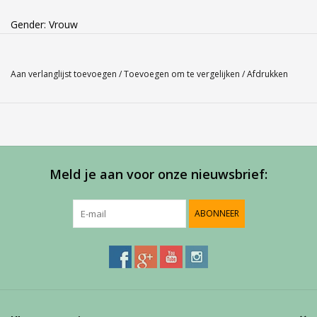
Gender: Vrouw
Kleur: Cherry 127
Materiaal:
94,5% polyester - 5,5% spandex
Aan verlanglijst toevoegen
/
Toevoegen om te vergelijken
/
Afdrukken
Dit Babolat rokje met binnenbroekje en zakjes voor de
tennisballen is van het nieuw ontworpen materiaal en daardoor
vederlicht om te dragen tevens door het ontbreken van
knellende naden. Het is heel goed te combineren met een leuke
Polo of Tank van Babolat.
Meld je aan voor onze nieuwsbrief:
ABONNEER