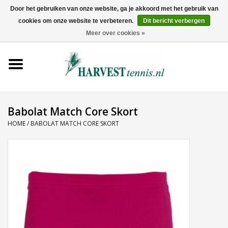
Door het gebruiken van onze website, ga je akkoord met het gebruik van
cookies om onze website te verbeteren.
Dit bericht verbergen
0 Artikelen - €0,00
Meer over cookies »
Home
Rackets
Tenniskleding
Babolat Match Core Skort
HOME
/
BABOLAT MATCH CORE SKORT
Tennisschoenen
Tassen
Ballen
Snaren