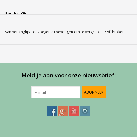
Gender: Girl
Kleur: Anijs 109
Materiaal:
94 % polyester , 6 % elastan
Aan verlanglijst toevoegen
/
Toevoegen om te vergelijken
/
Afdrukken
Meld je aan voor onze nieuwsbrief:
ABONNEER