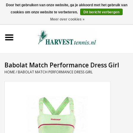
Door het gebruiken van onze website, ga je akkoord met het gebruik van
cookies om onze website te verbeteren.
Dit bericht verbergen
0 Artikelen - €0,00
Meer over cookies »
Home
Rackets
Tenniskleding
Babolat Match Performance Dress Girl
HOME
/
BABOLAT MATCH PERFORMANCE DRESS GIRL
Tennisschoenen
Tassen
Ballen
Snaren